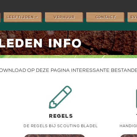
leeftijden

verhuur
Contact
ev
LEDEN INFO
ownload op deze pagina interessante bestand

regels
de regels bij scouting bladel
handig