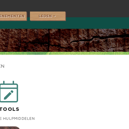
enementen
leden

en

tools
e hulpmiddelen