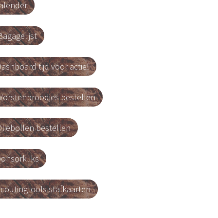
alender
agagelijst
ashboard tijd voor actie!
orstenbroodjes bestellen
liebollen bestellen
onsorkliks
coutingtools stafkaarten