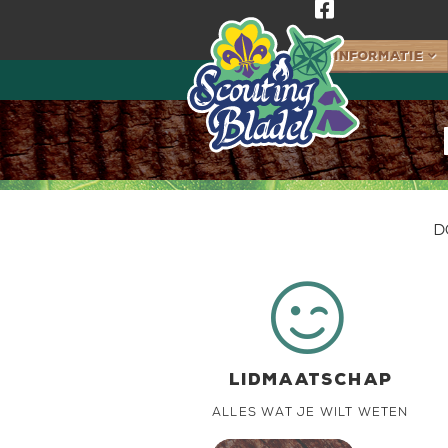

Informatie

d

LIDMAATSCHAP
Alles wat je wilt weten