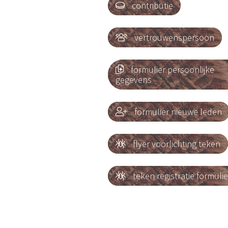
contributie

vertrouwenspersoon

formulier persoonlijke

gegevens
formulier nieuwe leden

flyer voorlichting teken

teken registratie formulie
