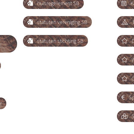
huisregelement SB
K


statuten vereniging SB
B


statuten stichting SB
D


W

O

Sp

r
S
