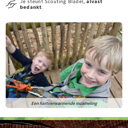
Je steunt Scouting Bladel,
alvast

bedankt
.
Een hartverwarmende inzameling