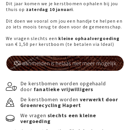
Dit jaar komen we je kerstbomen ophalen bij jou
thuis op
zaterdag 10 januari
.
Dit doen we vooral om jou een handje te helpen en
zo iets moois terug te doen voor de gemeenschap.
We vragen slechts een
kleine ophaalvergoeding
van € 1,50 per kerstboom (te betalen via Ideal)
aanmelden is helaas niet meer mogelijk

De kerstbomen worden opgehaald

door
fanatieke vrijwilligers
De kerstbomen worden
verwerkt door

Groenrecycling Hapert
We vragen
slechts een kleine

vergoeding