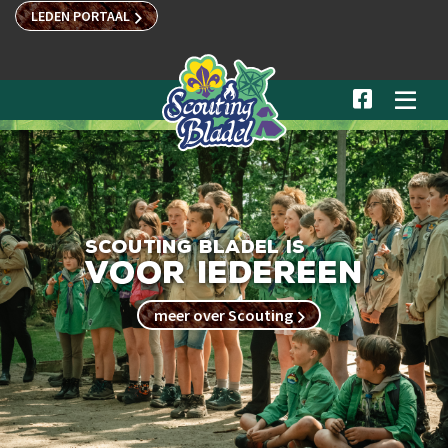
LEDEN PORTAAL



Scouting Bladel is
voor iedereen
meer over Scouting
